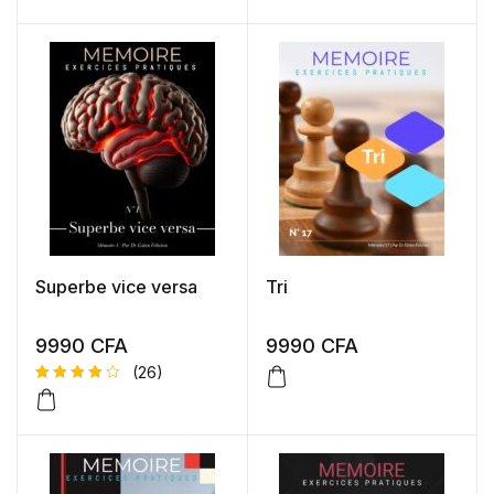
sur 5
sur 5
basé
basé
sur
sur
notation
notation
s client
s client
Superbe vice versa
Tri
9990
CFA
9990
CFA
(26)
Noté
26
4.92
sur 5
basé
sur
notations
client