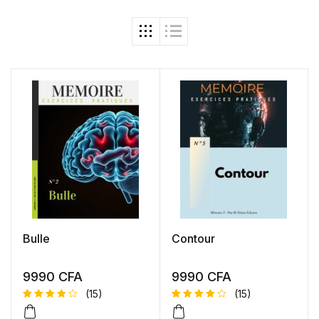
Bulle
Contour
9990
CFA
9990
CFA
(15)
(15)
Noté
15
4.73
Noté
15
4.73