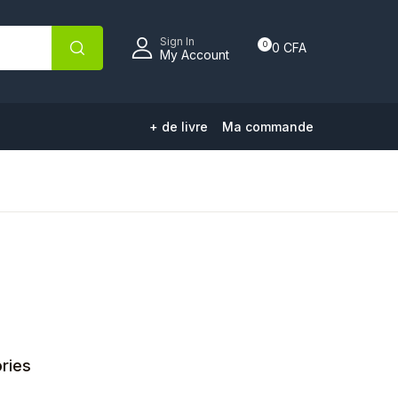
Sign In
0
0
CFA
My Account
+ de livre
Ma commande
ries